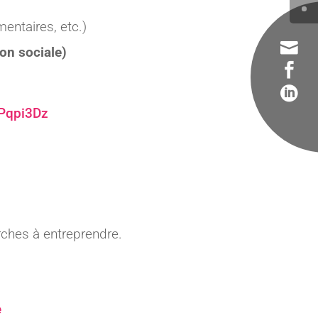
entaires, etc.)

ion sociale
)


ZPqpi3Dz
rches à entreprendre.
e