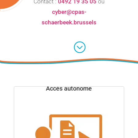
Contact :
0492 19 35 05
ou
cyber@cpas-
schaerbeek.brussels
;
Accès autonome