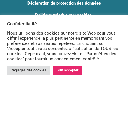
Déclaration de protection des données
Politique relative aux cookies ​
Confidentialité
Emploi
CONTACT
Nous utilisons des cookies sur notre site Web pour vous
offrir l'expérience la plus pertinente en mémorisant vos
Boulevard Auguste Reyers 70
préférences et vos visites répétées. En cliquant sur
"Accepter tout", vous consentez à l'utilisation de TOUS les
1030 Schaerbeek
cookies. Cependant, vous pouvez visiter "Paramètres des
tél :
02 240 30 80
cookies" pour fournir un consentement contrôlé.
lundi-jeudi : 8h à 12h00 et 12h50 à 16h00
Réglages des cookies
Tout accepter
vendredi : 8h à 12h00



info@cpas-schaerbeek.brussels