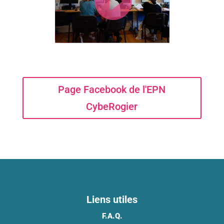
Page Facebook de l'EPN
CybeRogier
Liens utiles
F.A.Q.